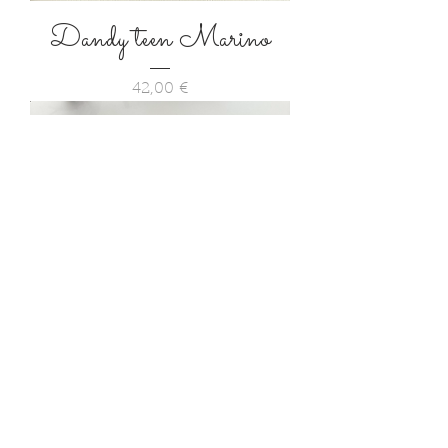
Dandy teen Marino
Precio
42,00 €