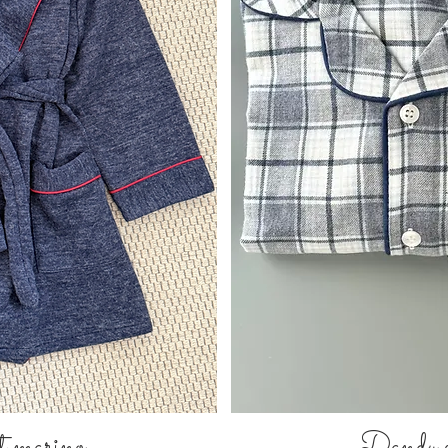
t marino
Dandy c