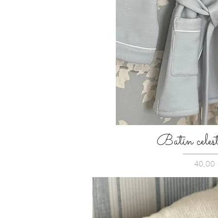
Batín celest
Precio
40,00 