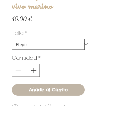
vivo marino
Precio
40,00 €
Talla
*
Cantidad
*
Añadir al Carrito
Pijama corto de doble gasa de
algodón blanco con vivo marino